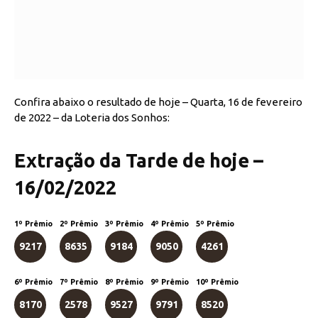
Confira abaixo o resultado de hoje – Quarta, 16 de fevereiro
de 2022 – da Loteria dos Sonhos:
Extração da Tarde de hoje –
16/02/2022
1º Prêmio
2º Prêmio
3º Prêmio
4º Prêmio
5º Prêmio
9217
8635
9184
9050
4261
6º Prêmio
7º Prêmio
8º Prêmio
9º Prêmio
10º Prêmio
8170
2578
9527
9791
8520