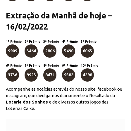
Extração da Manhã de hoje –
16/02/2022
1º Prêmio
2º Prêmio
3º Prêmio
4º Prêmio
5º Prêmio
9909
5464
2806
5490
6065
6º Prêmio
7º Prêmio
8º Prêmio
9º Prêmio
10º Prêmio
3756
9925
8471
9582
4298
Acompanhe as notícias através do nosso site, facebook ou
instagram, que divulgamos diariamente o Resultado da
Loteria dos Sonhos
e de diversos outros jogos das
Loterias Caixa.