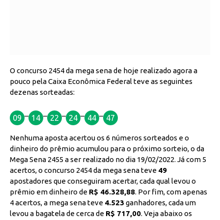
O concurso 2454 da mega sena de hoje realizado agora a
pouco pela Caixa Econômica Federal teve as seguintes
dezenas sorteadas:
–
–
–
–
–
09
14
22
24
44
47
Nenhuma aposta acertou os 6 números sorteados e o
dinheiro do prêmio acumulou para o próximo sorteio, o da
Mega Sena 2455 a ser realizado no dia 19/02/2022. Já com 5
acertos, o concurso 2454 da mega sena teve
49
apostadores que conseguiram acertar, cada qual levou o
prêmio em dinheiro de
R$ 46.328,88
. Por fim, com apenas
4 acertos, a mega sena teve
4.523
ganhadores, cada um
levou a bagatela de cerca de
R$ 717,00
. Veja abaixo os