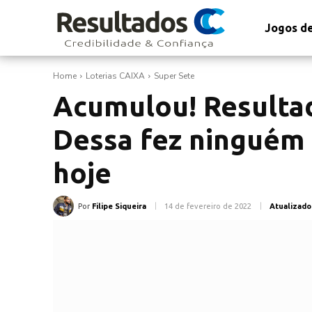
Jogos de
Home
Loterias CAIXA
Super Sete
Acumulou! Resultad
Dessa fez ninguém 
hoje
Por
Filipe Siqueira
14 de fevereiro de 2022
Atualizado