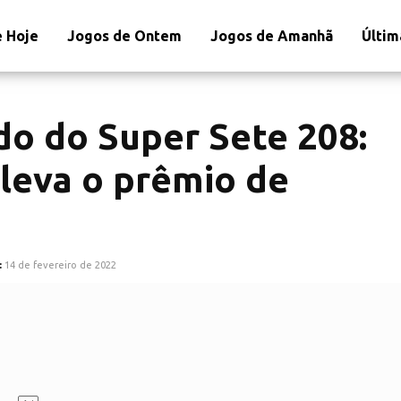
 Hoje
Jogos de Ontem
Jogos de Amanhã
Últim
o do Super Sete 208:
leva o prêmio de
:
14 de fevereiro de 2022