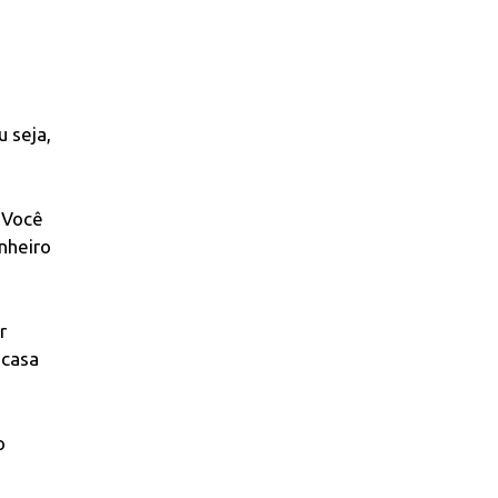
 seja,
 Você
nheiro
r
 casa
o