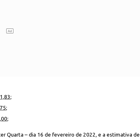
1,83
;
,75
;
,00
;
er Quarta – dia 16 de fevereiro de 2022, e a estimativa de