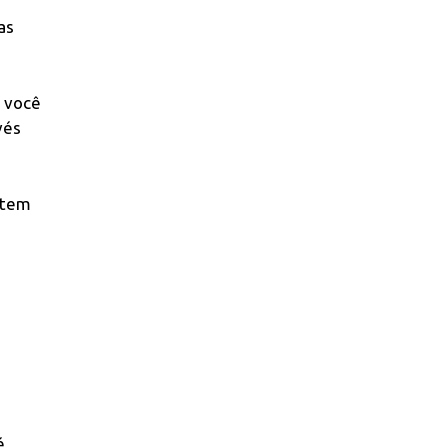
as
, você
vés
 tem
é