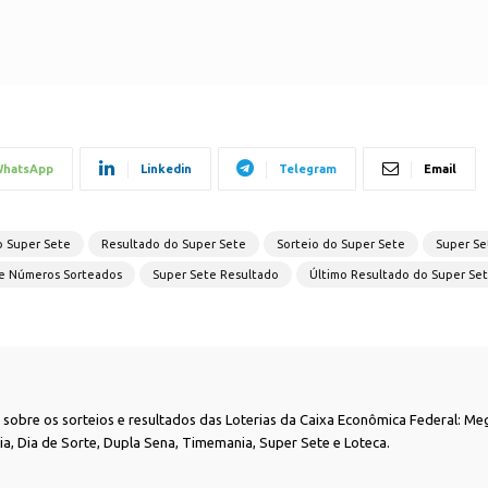
hatsApp
Linkedin
Telegram
Email
 Super Sete
Resultado do Super Sete
Sorteio do Super Sete
Super Se
e Números Sorteados
Super Sete Resultado
Último Resultado do Super Se
as sobre os sorteios e resultados das Loterias da Caixa Econômica Federal: Me
nia, Dia de Sorte, Dupla Sena, Timemania, Super Sete e Loteca.