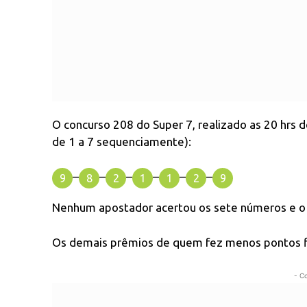
O concurso 208 do Super 7, realizado as 20 hrs d
de 1 a 7 sequenciamente):
–
–
–
–
–
–
9
8
2
1
1
2
9
Nenhum apostador acertou os sete números e o 
Os demais prêmios de quem fez menos pontos f
- C