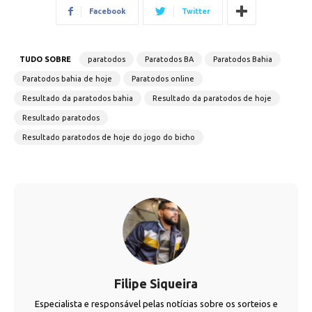
Facebook
Twitter
TUDO SOBRE
paratodos
Paratodos BA
Paratodos Bahia
Paratodos bahia de hoje
Paratodos online
Resultado da paratodos bahia
Resultado da paratodos de hoje
Resultado paratodos
Resultado paratodos de hoje do jogo do bicho
Filipe Siqueira
Especialista e responsável pelas notícias sobre os sorteios e