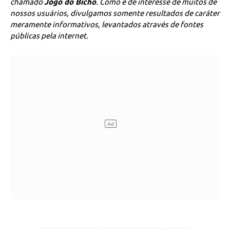
chamado
Jogo do Bicho
. Como é de interesse de muitos de
nossos usuários, divulgamos somente resultados de caráter
meramente informativos, levantados através de fontes
públicas pela internet.