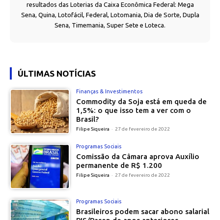
resultados das Loterias da Caixa Econômica Federal: Mega
Sena, Quina, Lotofácil, Federal, Lotomania, Dia de Sorte, Dupla
Sena, Timemania, Super Sete e Loteca.
ÚLTIMAS NOTÍCIAS
Finanças & Investimentos
Commodity da Soja está em queda de
1,5%: o que isso tem a ver com o
Brasil?
Filipe Siqueira
-
27 de fevereiro de 2022
Programas Sociais
Comissão da Câmara aprova Auxílio
permanente de R$ 1.200
Filipe Siqueira
-
27 de fevereiro de 2022
Programas Sociais
Brasileiros podem sacar abono salarial