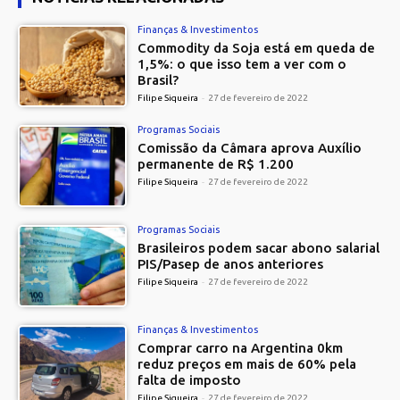
Finanças & Investimentos
Commodity da Soja está em queda de
1,5%: o que isso tem a ver com o
Brasil?
Filipe Siqueira
-
27 de fevereiro de 2022
Programas Sociais
Comissão da Câmara aprova Auxílio
permanente de R$ 1.200
Filipe Siqueira
-
27 de fevereiro de 2022
Programas Sociais
Brasileiros podem sacar abono salarial
PIS/Pasep de anos anteriores
Filipe Siqueira
-
27 de fevereiro de 2022
Finanças & Investimentos
Comprar carro na Argentina 0km
reduz preços em mais de 60% pela
falta de imposto
Filipe Siqueira
-
27 de fevereiro de 2022