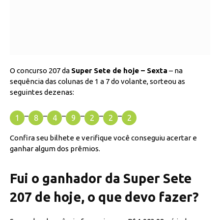
O concurso 207 da
Super Sete de hoje – Sexta
– na
sequência das colunas de 1 a 7 do volante, sorteou as
seguintes dezenas:
–
–
–
–
–
–
1
8
4
9
2
2
2
Confira seu bilhete e verifique você conseguiu acertar e
ganhar algum dos prêmios.
Fui o ganhador da Super Sete
207 de hoje, o que devo fazer?