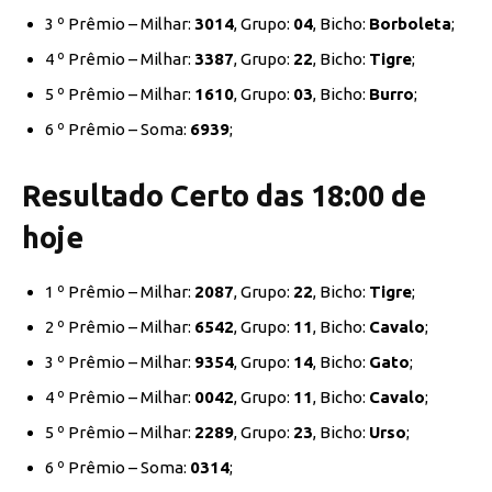
3 º Prêmio – Milhar:
3014
, Grupo:
04
, Bicho:
Borboleta
;
4 º Prêmio – Milhar:
3387
, Grupo:
22
, Bicho:
Tigre
;
5 º Prêmio – Milhar:
1610
, Grupo:
03
, Bicho:
Burro
;
6 º Prêmio – Soma:
6939
;
Resultado Certo das 18:00 de
hoje
1 º Prêmio – Milhar:
2087
, Grupo:
22
, Bicho:
Tigre
;
2 º Prêmio – Milhar:
6542
, Grupo:
11
, Bicho:
Cavalo
;
3 º Prêmio – Milhar:
9354
, Grupo:
14
, Bicho:
Gato
;
4 º Prêmio – Milhar:
0042
, Grupo:
11
, Bicho:
Cavalo
;
5 º Prêmio – Milhar:
2289
, Grupo:
23
, Bicho:
Urso
;
6 º Prêmio – Soma:
0314
;