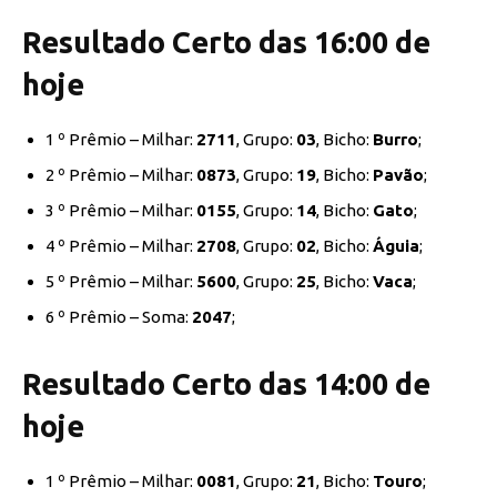
Resultado Certo das 16:00 de
hoje
1 º Prêmio – Milhar:
2711
, Grupo:
03
, Bicho:
Burro
;
2 º Prêmio – Milhar:
0873
, Grupo:
19
, Bicho:
Pavão
;
3 º Prêmio – Milhar:
0155
, Grupo:
14
, Bicho:
Gato
;
4 º Prêmio – Milhar:
2708
, Grupo:
02
, Bicho:
Águia
;
5 º Prêmio – Milhar:
5600
, Grupo:
25
, Bicho:
Vaca
;
6 º Prêmio – Soma:
2047
;
Resultado Certo das 14:00 de
hoje
1 º Prêmio – Milhar:
0081
, Grupo:
21
, Bicho:
Touro
;