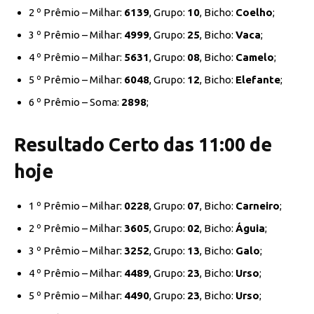
2 º Prêmio – Milhar:
6139
, Grupo:
10
, Bicho:
Coelho
;
3 º Prêmio – Milhar:
4999
, Grupo:
25
, Bicho:
Vaca
;
4 º Prêmio – Milhar:
5631
, Grupo:
08
, Bicho:
Camelo
;
5 º Prêmio – Milhar:
6048
, Grupo:
12
, Bicho:
Elefante
;
6 º Prêmio – Soma:
2898
;
Resultado Certo das 11:00 de
hoje
1 º Prêmio – Milhar:
0228
, Grupo:
07
, Bicho:
Carneiro
;
2 º Prêmio – Milhar:
3605
, Grupo:
02
, Bicho:
Águia
;
3 º Prêmio – Milhar:
3252
, Grupo:
13
, Bicho:
Galo
;
4 º Prêmio – Milhar:
4489
, Grupo:
23
, Bicho:
Urso
;
5 º Prêmio – Milhar:
4490
, Grupo:
23
, Bicho:
Urso
;