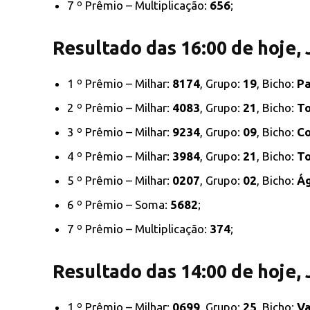
7 º Prêmio – Multiplicação:
656
;
Resultado das 16:00 de hoje,
1 º Prêmio – Milhar:
8174
, Grupo:
19
, Bicho:
P
2 º Prêmio – Milhar:
4083
, Grupo:
21
, Bicho:
T
3 º Prêmio – Milhar:
9234
, Grupo:
09
, Bicho:
C
4 º Prêmio – Milhar:
3984
, Grupo:
21
, Bicho:
T
5 º Prêmio – Milhar:
0207
, Grupo:
02
, Bicho:
Ág
6 º Prêmio – Soma:
5682
;
7 º Prêmio – Multiplicação:
374
;
Resultado das 14:00 de hoje,
1 º Prêmio – Milhar:
0699
, Grupo:
25
, Bicho:
V