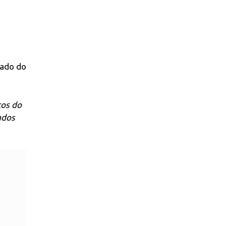
tado do
ços do
ados