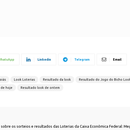
hatsApp
Linkedin
Telegram
Email
oiás
Look Loterias
Resultado da look
Resultado do Jogo do Bicho Loo
 de hoje
Resultado look de ontem
as sobre os sorteios e resultados das Loterias da Caixa Econômica Federal: Me