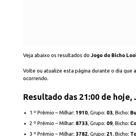
Veja abaixo os resultados do
Jogo do Bicho Loo
Volte ou atualize esta página durante o dia que
ocorrendo.
Resultado das 21:00 de hoje,
1 º Prêmio – Milhar:
1910
, Grupo:
03
, Bicho:
Bu
2 º Prêmio – Milhar:
8733
, Grupo:
09
, Bicho:
C
3 º Prêmio – Milhar:
3782
, Grupo:
21
, Bicho:
T