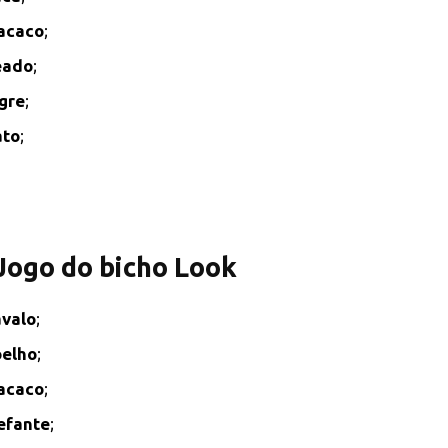
acaco
;
eado
;
gre
;
ato
;
 Jogo do bicho Look
valo
;
elho
;
acaco
;
efante
;