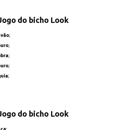
 Jogo do bicho Look
avão
;
ouro
;
obra
;
ouro
;
uia
;
 Jogo do bicho Look
aca
;