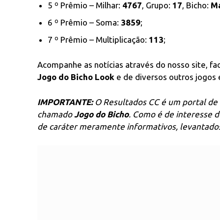
5 º Prêmio – Milhar:
4767
, Grupo:
17
, Bicho:
M
6 º Prêmio – Soma:
3859
;
7 º Prêmio – Multiplicação:
113
;
Acompanhe as notícias através do nosso site, f
Jogo do Bicho Look
e de diversos outros jogos e
IMPORTANTE:
O Resultados CC é um portal de 
chamado
Jogo do Bicho
. Como é de interesse 
de caráter meramente informativos, levantados 