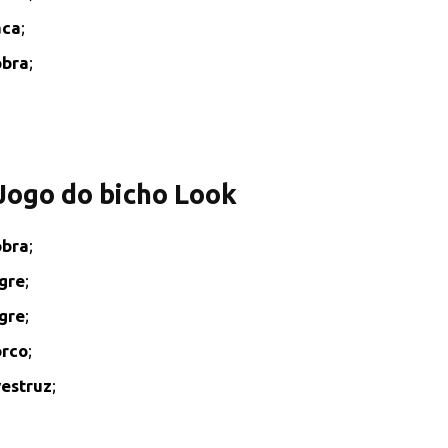
aca
;
obra
;
 Jogo do bicho Look
obra
;
gre
;
gre
;
rco
;
estruz
;