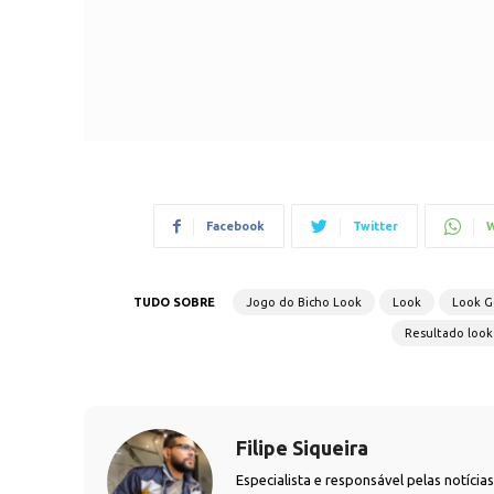
Facebook
Twitter
W
TUDO SOBRE
Jogo do Bicho Look
Look
Look G
Resultado look
Filipe Siqueira
Especialista e responsável pelas notíci