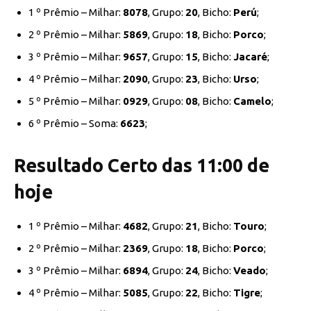
1 º Prêmio – Milhar:
8078
, Grupo:
20
, Bicho:
Perú
;
2 º Prêmio – Milhar:
5869
, Grupo:
18
, Bicho:
Porco
;
3 º Prêmio – Milhar:
9657
, Grupo:
15
, Bicho:
Jacaré
;
4 º Prêmio – Milhar:
2090
, Grupo:
23
, Bicho:
Urso
;
5 º Prêmio – Milhar:
0929
, Grupo:
08
, Bicho:
Camelo
;
6 º Prêmio – Soma:
6623
;
Resultado Certo das 11:00 de
hoje
1 º Prêmio – Milhar:
4682
, Grupo:
21
, Bicho:
Touro
;
2 º Prêmio – Milhar:
2369
, Grupo:
18
, Bicho:
Porco
;
3 º Prêmio – Milhar:
6894
, Grupo:
24
, Bicho:
Veado
;
4 º Prêmio – Milhar:
5085
, Grupo:
22
, Bicho:
Tigre
;