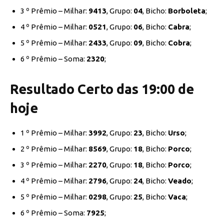
3 º Prêmio – Milhar:
9413
, Grupo:
04
, Bicho:
Borboleta
;
4 º Prêmio – Milhar:
0521
, Grupo:
06
, Bicho:
Cabra
;
5 º Prêmio – Milhar:
2433
, Grupo:
09
, Bicho:
Cobra
;
6 º Prêmio – Soma:
2320
;
Resultado Certo das 19:00 de
hoje
1 º Prêmio – Milhar:
3992
, Grupo:
23
, Bicho:
Urso
;
2 º Prêmio – Milhar:
8569
, Grupo:
18
, Bicho:
Porco
;
3 º Prêmio – Milhar:
2270
, Grupo:
18
, Bicho:
Porco
;
4 º Prêmio – Milhar:
2796
, Grupo:
24
, Bicho:
Veado
;
5 º Prêmio – Milhar:
0298
, Grupo:
25
, Bicho:
Vaca
;
6 º Prêmio – Soma:
7925
;