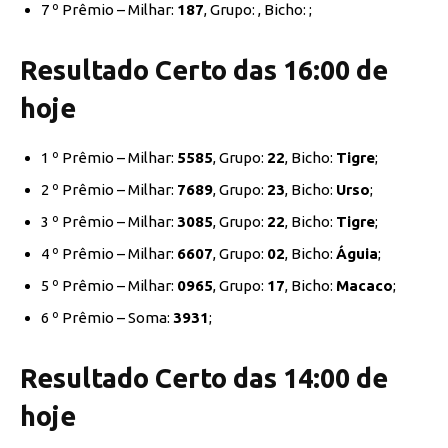
7 º Prêmio – Milhar:
187
, Grupo:
, Bicho:
;
Resultado Certo das 16:00 de
hoje
1 º Prêmio – Milhar:
5585
, Grupo:
22
, Bicho:
Tigre
;
2 º Prêmio – Milhar:
7689
, Grupo:
23
, Bicho:
Urso
;
3 º Prêmio – Milhar:
3085
, Grupo:
22
, Bicho:
Tigre
;
4 º Prêmio – Milhar:
6607
, Grupo:
02
, Bicho:
Águia
;
5 º Prêmio – Milhar:
0965
, Grupo:
17
, Bicho:
Macaco
;
6 º Prêmio – Soma:
3931
;
Resultado Certo das 14:00 de
hoje