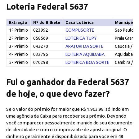
Loteria Federal 5637
Extração
Nº do Bilhete
Casa Lotérica
Município/
1º Prêmio
023992
COMPUSORTE
Sao Paulo / 
2º Prêmio
058569
LOTERICA TUPY
Praia Grande
3º Prêmio
042270
ARATURI DA SORTE
Caucaia / CE
4º Prêmio
032796
LOTERIA AQUIDABA
Aquidaba / 
5º Prêmio
070298
LOTERICA BOA SORTE
Cambira / PR
Fui o ganhador da Federal 5637
de hoje, o que devo fazer?
Se o valor do prêmio for maior que R$ 1.903,98, só indo em
uma agência da Caixa para receber seu prêmio. Devendo
você comparecer pessoalmente munido do seu documento
de identidade e com o comprovante de aposta original. O
dinheiro geralmente é disponibilizado para você em 48