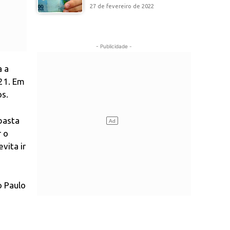
27 de fevereiro de 2022
- Publicidade -
a a
021. Em
os.
basta
r o
vita ir
o Paulo