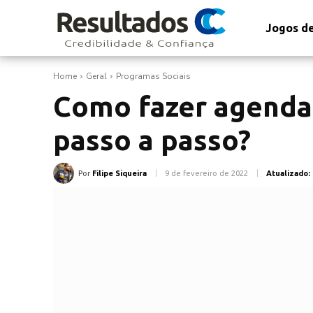
Jogos de
Home
Geral
Programas Sociais
Como fazer agend
passo a passo?
Por
Filipe Siqueira
9 de fevereiro de 2022
Atualizado: