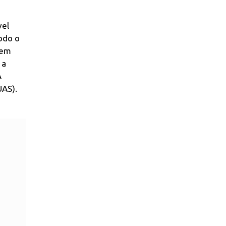
vel
todo o
 em
 a
A
UAS).