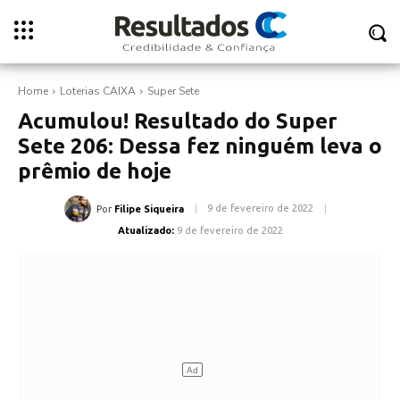
Home
Loterias CAIXA
Super Sete
Acumulou! Resultado do Super
Sete 206: Dessa fez ninguém leva o
prêmio de hoje
9 de fevereiro de 2022
Por
Filipe Siqueira
Atualizado:
9 de fevereiro de 2022