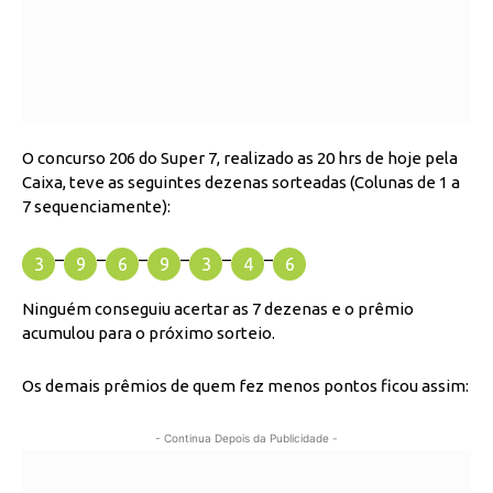
O concurso 206 do Super 7, realizado as 20 hrs de hoje pela
Caixa, teve as seguintes dezenas sorteadas (Colunas de 1 a
7 sequenciamente):
–
–
–
–
–
–
3
9
6
9
3
4
6
Ninguém conseguiu acertar as 7 dezenas e o prêmio
acumulou para o próximo sorteio.
Os demais prêmios de quem fez menos pontos ficou assim:
- Continua Depois da Publicidade -