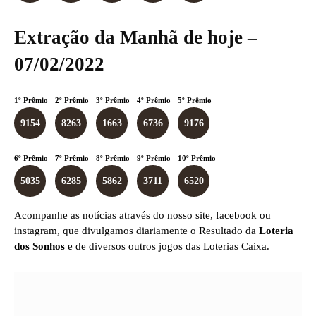
Extração da Manhã de hoje –
07/02/2022
1º Prêmio
2º Prêmio
3º Prêmio
4º Prêmio
5º Prêmio
9154
8263
1663
6736
9176
6º Prêmio
7º Prêmio
8º Prêmio
9º Prêmio
10º Prêmio
5035
6285
5862
3711
6520
Acompanhe as notícias através do nosso site, facebook ou
instagram, que divulgamos diariamente o Resultado da
Loteria
dos Sonhos
e de diversos outros jogos das Loterias Caixa.