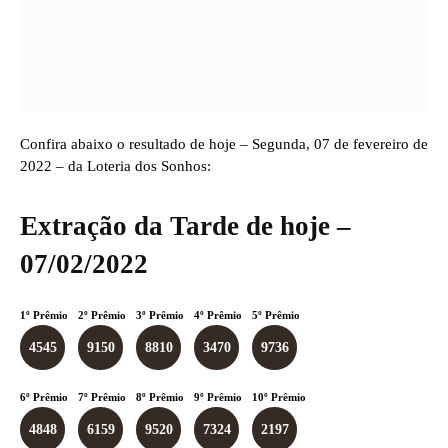
Confira abaixo o resultado de hoje – Segunda, 07 de fevereiro de
2022 – da Loteria dos Sonhos:
Extração da Tarde de hoje –
07/02/2022
1º Prêmio
2º Prêmio
3º Prêmio
4º Prêmio
5º Prêmio
4545
9150
8810
3470
9736
6º Prêmio
7º Prêmio
8º Prêmio
9º Prêmio
10º Prêmio
4848
6159
9520
7324
2197