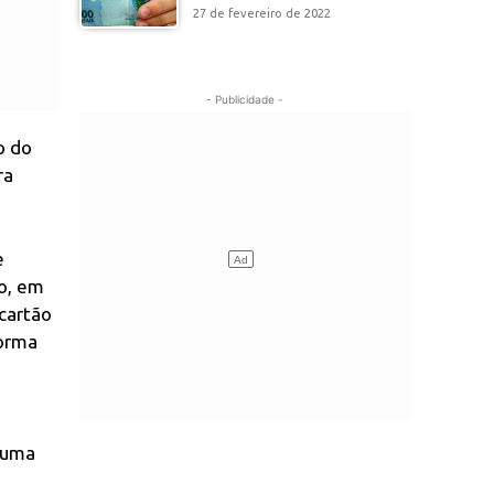
27 de fevereiro de 2022
- Publicidade -
o do
ra
e
o, em
cartão
forma
r uma