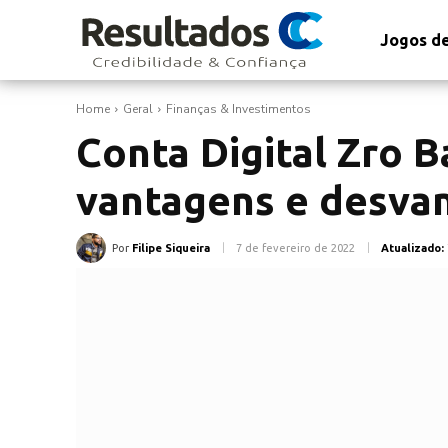
Jogos de
Home
Geral
Finanças & Investimentos
Conta Digital Zro B
vantagens e desva
Por
Filipe Siqueira
7 de fevereiro de 2022
Atualizado: