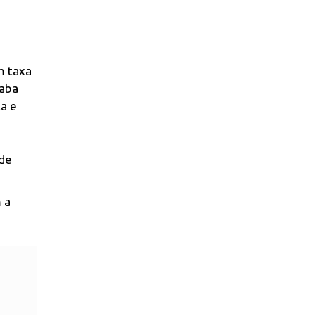
m taxa
caba
ta e
 de
 a