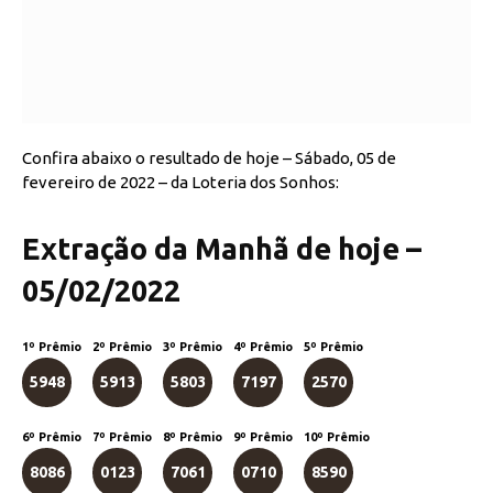
Confira abaixo o resultado de hoje – Sábado, 05 de
fevereiro de 2022 – da Loteria dos Sonhos:
Extração da Manhã de hoje –
05/02/2022
1º Prêmio
2º Prêmio
3º Prêmio
4º Prêmio
5º Prêmio
5948
5913
5803
7197
2570
6º Prêmio
7º Prêmio
8º Prêmio
9º Prêmio
10º Prêmio
8086
0123
7061
0710
8590