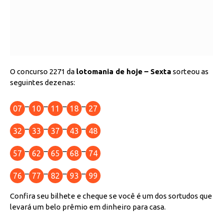
O concurso 2271 da
lotomania de hoje – Sexta
sorteou as
seguintes dezenas:
–
–
–
–
07
10
11
18
27
–
–
–
–
32
33
37
43
48
–
–
–
–
57
62
65
68
74
–
–
–
–
76
77
82
93
99
Confira seu bilhete e cheque se você é um dos sortudos que
levará um belo prêmio em dinheiro para casa.