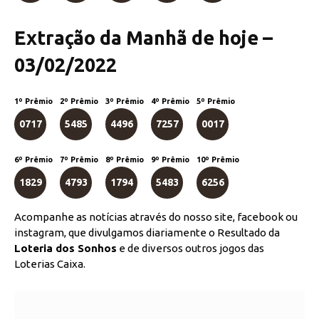
Extração da Manhã de hoje –
03/02/2022
1º Prêmio
2º Prêmio
3º Prêmio
4º Prêmio
5º Prêmio
0717
5485
4496
7257
0017
6º Prêmio
7º Prêmio
8º Prêmio
9º Prêmio
10º Prêmio
1829
4793
1794
5483
6256
Acompanhe as notícias através do nosso site, facebook ou
instagram, que divulgamos diariamente o Resultado da
Loteria dos Sonhos
e de diversos outros jogos das
Loterias Caixa.