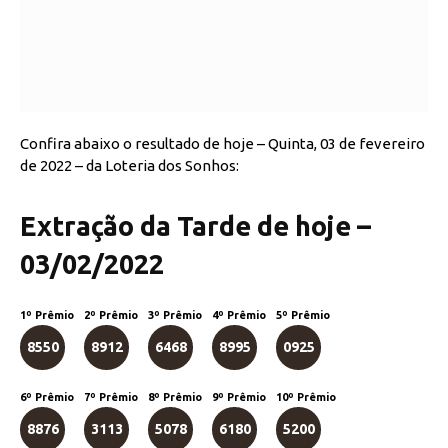
Confira abaixo o resultado de hoje – Quinta, 03 de fevereiro
de 2022 – da Loteria dos Sonhos:
Extração da Tarde de hoje –
03/02/2022
1º Prêmio
2º Prêmio
3º Prêmio
4º Prêmio
5º Prêmio
8550
8912
6468
8995
0925
6º Prêmio
7º Prêmio
8º Prêmio
9º Prêmio
10º Prêmio
8876
3113
5078
6180
5200