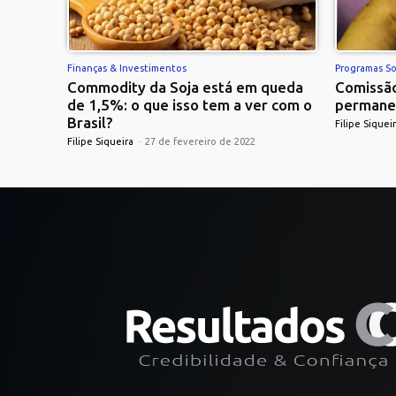
Finanças & Investimentos
Programas So
Commodity da Soja está em queda
Comissão
de 1,5%: o que isso tem a ver com o
permane
Brasil?
Filipe Siquei
Filipe Siqueira
-
27 de fevereiro de 2022