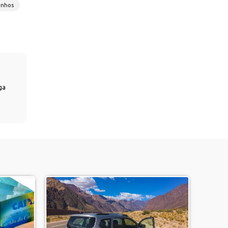
onhos
ga