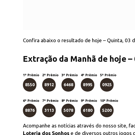
Confira abaixo o resultado de hoje – Quinta, 03 
Extração da Manhã de hoje –
1º Prêmio
2º Prêmio
3º Prêmio
4º Prêmio
5º Prêmio
8550
8912
6468
8995
0925
6º Prêmio
7º Prêmio
8º Prêmio
9º Prêmio
10º Prêmio
8876
3113
5078
6180
5200
Acompanhe as notícias através do nosso site, f
Loteria dos Sonhos
e de diversos outros jogos d