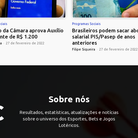
ciais
Programas Sociais
 da Câmara aprova Auxílio
Brasileiros podem sacar ab
nte de R$ 1.200
salarial PIS/Pasep de anos
anteriores
ra
-
27 de fevereiro de 2022
Filipe Siqueira
-
27 de fevereiro de 2022
Sobre nós
Resultados, estatísticas, atualizações e notícias
sobre o universo dos Esportes, Bets e Jogos
Lotéricos.