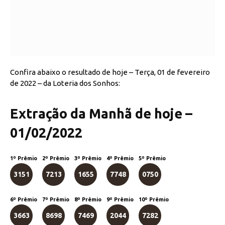
Confira abaixo o resultado de hoje – Terça, 01 de fevereiro
de 2022 – da Loteria dos Sonhos:
Extração da Manhã de hoje –
01/02/2022
1º Prêmio
2º Prêmio
3º Prêmio
4º Prêmio
5º Prêmio
3151
7213
1655
7748
0750
6º Prêmio
7º Prêmio
8º Prêmio
9º Prêmio
10º Prêmio
3663
8698
7469
2044
7282