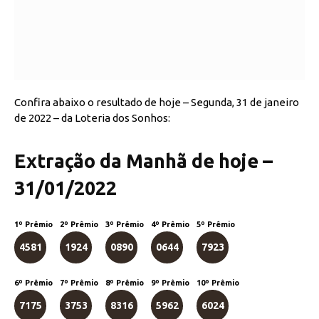
Confira abaixo o resultado de hoje – Segunda, 31 de janeiro
de 2022 – da Loteria dos Sonhos:
Extração da Manhã de hoje –
31/01/2022
1º Prêmio
2º Prêmio
3º Prêmio
4º Prêmio
5º Prêmio
4581
1924
0890
0644
7923
6º Prêmio
7º Prêmio
8º Prêmio
9º Prêmio
10º Prêmio
7175
3753
8316
5962
6024