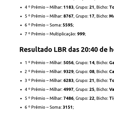
4 º Prêmio – Milhar:
1183
, Grupo:
21
, Bicho:
T
5 º Prêmio – Milhar:
8767
, Grupo:
17
, Bicho:
M
6 º Prêmio – Soma:
5595
;
7 º Prêmio – Multiplicação:
999
;
Resultado LBR das 20:40 de h
1 º Prêmio – Milhar:
5056
, Grupo:
14
, Bicho:
G
2 º Prêmio – Milhar:
9329
, Grupo:
08
, Bicho:
C
3 º Prêmio – Milhar:
6283
, Grupo:
21
, Bicho:
T
4 º Prêmio – Milhar:
4997
, Grupo:
25
, Bicho:
V
5 º Prêmio – Milhar:
7486
, Grupo:
22
, Bicho:
Ti
6 º Prêmio – Soma:
3151
;