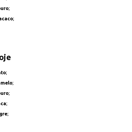
ouro
;
acaco
;
oje
ato
;
amelo
;
ouro
;
aca
;
gre
;