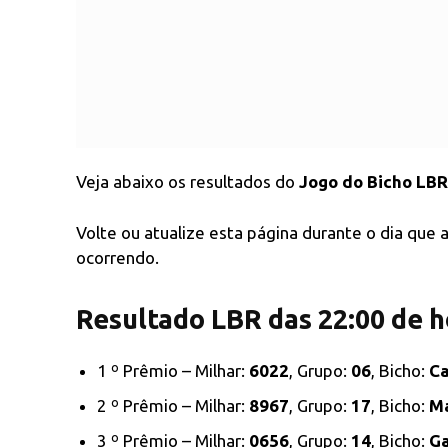
Veja abaixo os resultados do
Jogo do Bicho LBR
Volte ou atualize esta página durante o dia que
ocorrendo.
Resultado LBR das 22:00 de h
1 º Prêmio – Milhar:
6022
, Grupo:
06
, Bicho:
C
2 º Prêmio – Milhar:
8967
, Grupo:
17
, Bicho:
M
3 º Prêmio – Milhar:
0656
, Grupo:
14
, Bicho:
G