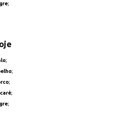
gre
;
oje
lo
;
elho
;
rco
;
caré
;
gre
;