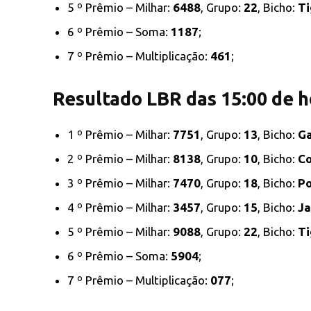
5 º Prêmio – Milhar:
6488
, Grupo:
22
, Bicho:
Ti
6 º Prêmio – Soma:
1187
;
7 º Prêmio – Multiplicação:
461
;
Resultado LBR das 15:00 de h
1 º Prêmio – Milhar:
7751
, Grupo:
13
, Bicho:
Ga
2 º Prêmio – Milhar:
8138
, Grupo:
10
, Bicho:
Co
3 º Prêmio – Milhar:
7470
, Grupo:
18
, Bicho:
Po
4 º Prêmio – Milhar:
3457
, Grupo:
15
, Bicho:
Ja
5 º Prêmio – Milhar:
9088
, Grupo:
22
, Bicho:
Ti
6 º Prêmio – Soma:
5904
;
7 º Prêmio – Multiplicação:
077
;