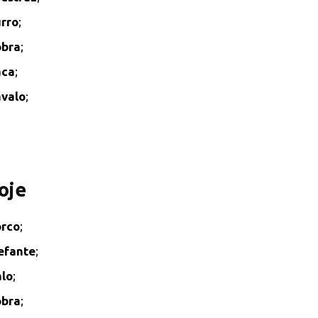
rro
;
obra
;
aca
;
valo
;
oje
rco
;
efante
;
lo
;
obra
;