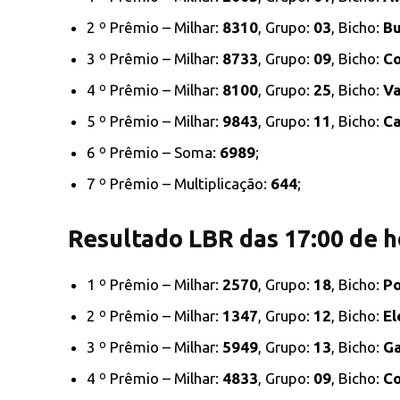
2 º Prêmio – Milhar:
8310
, Grupo:
03
, Bicho:
Bu
3 º Prêmio – Milhar:
8733
, Grupo:
09
, Bicho:
C
4 º Prêmio – Milhar:
8100
, Grupo:
25
, Bicho:
V
5 º Prêmio – Milhar:
9843
, Grupo:
11
, Bicho:
Ca
6 º Prêmio – Soma:
6989
;
7 º Prêmio – Multiplicação:
644
;
Resultado LBR das 17:00 de h
1 º Prêmio – Milhar:
2570
, Grupo:
18
, Bicho:
Po
2 º Prêmio – Milhar:
1347
, Grupo:
12
, Bicho:
El
3 º Prêmio – Milhar:
5949
, Grupo:
13
, Bicho:
Ga
4 º Prêmio – Milhar:
4833
, Grupo:
09
, Bicho:
C