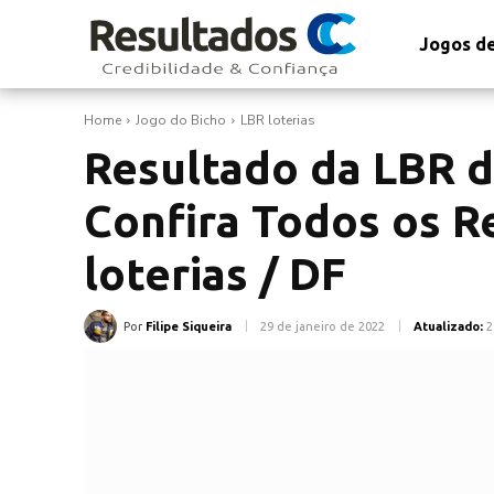
Jogos de
Home
Jogo do Bicho
LBR loterias
Resultado da LBR d
Confira Todos os R
loterias / DF
Por
Filipe Siqueira
29 de janeiro de 2022
Atualizado:
2