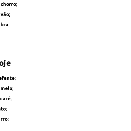
chorro
;
avão
;
abra
;
oje
efante
;
amelo
;
caré
;
ato
;
rro
;