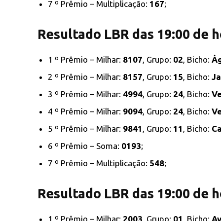
7 º Prêmio – Multiplicação:
167
;
Resultado LBR das 19:00 de h
1 º Prêmio – Milhar:
8107
, Grupo:
02
, Bicho:
Ág
2 º Prêmio – Milhar:
8157
, Grupo:
15
, Bicho:
Ja
3 º Prêmio – Milhar:
4994
, Grupo:
24
, Bicho:
V
4 º Prêmio – Milhar:
9094
, Grupo:
24
, Bicho:
V
5 º Prêmio – Milhar:
9841
, Grupo:
11
, Bicho:
Ca
6 º Prêmio – Soma:
0193
;
7 º Prêmio – Multiplicação:
548
;
Resultado LBR das 19:00 de h
1 º Prêmio – Milhar:
2003
, Grupo:
01
, Bicho:
Av