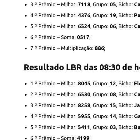
3 º Prêmio – Milhar:
7118
, Grupo:
05
, Bicho:
Ca
4 º Prêmio – Milhar:
4376
, Grupo:
19
, Bicho:
P
5 º Prêmio – Milhar:
6524
, Grupo:
06
, Bicho:
C
6 º Prêmio – Soma:
0517
;
7 º Prêmio – Multiplicação:
886
;
Resultado LBR das 08:30 de h
1 º Prêmio – Milhar:
8045
, Grupo:
12
, Bicho:
El
2 º Prêmio – Milhar:
6530
, Grupo:
08
, Bicho:
C
3 º Prêmio – Milhar:
8258
, Grupo:
15
, Bicho:
Ja
4 º Prêmio – Milhar:
5955
, Grupo:
14
, Bicho:
G
5 º Prêmio – Milhar:
5411
, Grupo:
03
, Bicho:
Bu
6 º Prêmio – Soma:
4199
;