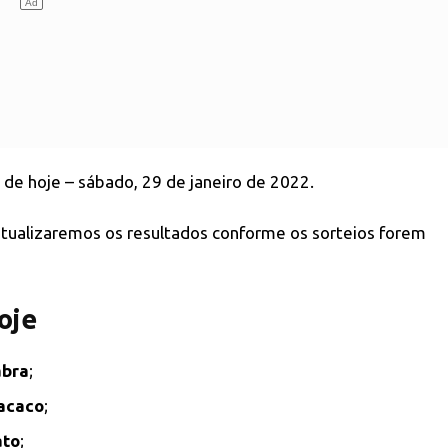
de hoje – sábado, 29 de janeiro de 2022.
 atualizaremos os resultados conforme os sorteios forem
oje
abra
;
acaco
;
ato
;