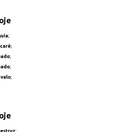
oje
uia
;
caré
;
eado
;
eado
;
valo
;
oje
estruz
;