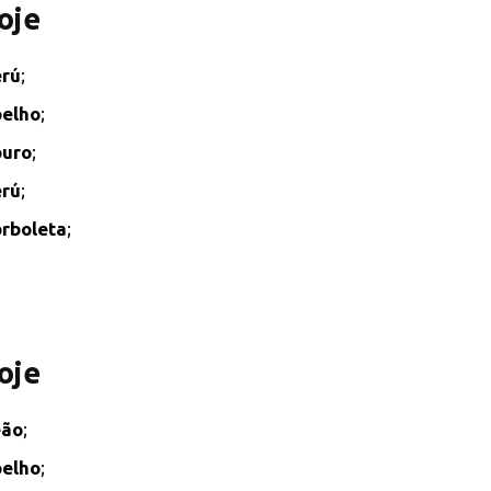
oje
rú
;
elho
;
ouro
;
rú
;
rboleta
;
oje
eão
;
elho
;