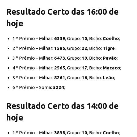
Resultado Certo das 16:00 de
hoje
1 º Prêmio – Milhar:
6339
, Grupo:
10
, Bicho:
Coelho
;
2 º Prêmio – Milhar:
1586
, Grupo:
22
, Bicho:
Tigre
;
3 º Prêmio – Milhar:
6473
, Grupo:
19
, Bicho:
Pavão
;
4 º Prêmio – Milhar:
2565
, Grupo:
17
, Bicho:
Macaco
;
5 º Prêmio – Milhar:
8261
, Grupo:
16
, Bicho:
Leão
;
6 º Prêmio – Soma:
5224
;
Resultado Certo das 14:00 de
hoje
1 º Prêmio – Milhar:
3838
, Grupo:
10
, Bicho:
Coelho
;