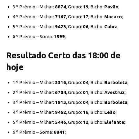
3 º Prêmio – Milhar:
8874
, Grupo:
19
, Bicho:
Pavão
;
4 º Prêmio – Milhar:
7167
, Grupo:
17
, Bicho:
Macaco
;
5 º Prêmio – Milhar:
9423
, Grupo:
06
, Bicho:
Cabra
;
6 º Prêmio – Soma:
1599
;
Resultado Certo das 18:00 de
hoje
1 º Prêmio – Milhar:
3316
, Grupo:
04
, Bicho:
Borboleta
;
2 º Prêmio – Milhar:
6704
, Grupo:
01
, Bicho:
Avestruz
;
3 º Prêmio – Milhar:
1913
, Grupo:
04
, Bicho:
Borboleta
;
4 º Prêmio – Milhar:
9462
, Grupo:
16
, Bicho:
Leão
;
5 º Prêmio – Milhar:
5446
, Grupo:
12
, Bicho:
Elefante
;
6 º Prêmio – Soma:
6841
;