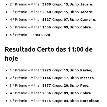
2 º Prêmio – Milhar:
3759
, Grupo:
15
, Bicho:
Jacaré
;
3 º Prêmio – Milhar:
5060
, Grupo:
15
, Bicho:
Jacaré
;
4 º Prêmio – Milhar:
5727
, Grupo:
07
, Bicho:
Carneiro
;
5 º Prêmio – Milhar:
1636
, Grupo:
09
, Bicho:
Cobra
;
6 º Prêmio – Soma:
0020
;
Resultado Certo das 11:00 de
hoje
1 º Prêmio – Milhar:
2275
, Grupo:
19
, Bicho:
Pavão
;
2 º Prêmio – Milhar:
1166
, Grupo:
17
, Bicho:
Macaco
;
3 º Prêmio – Milhar:
8777
, Grupo:
20
, Bicho:
Perú
;
4 º Prêmio – Milhar:
2536
, Grupo:
09
, Bicho:
Cobra
;
5 º Prêmio – Milhar:
6713
, Grupo:
04
, Bicho:
Borboleta
;