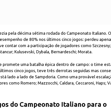
nezia pela décima sétima rodada do Campeonato Italiano. 
 desempenho de 80% nos últimos cinco jogos: perdeu apen
eve contar com a participação de jogadores como Szczesny;
ntancur; Kulusevski, Dybala, Bernardeschi; Morata.
ás e promete uma batalha épica dentro de campo: o time es
últimos cinco jogos, teve três derrotas seguidas mas cons
 está lado a lado de Sampdoria. Como uma provável escalaç
adores como Romero; Mazzocchi, Caldara, Ceccaroni, Haps; V
gos do Campeonato Italiano para o