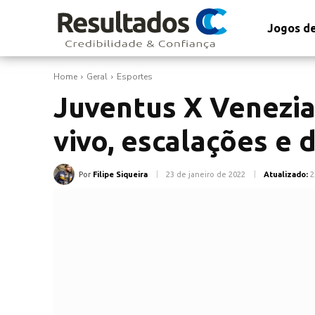
Jogos de
Home
Geral
Esportes
Juventus X Venezia:
vivo, escalações 
Por
Filipe Siqueira
23 de janeiro de 2022
Atualizado:
2