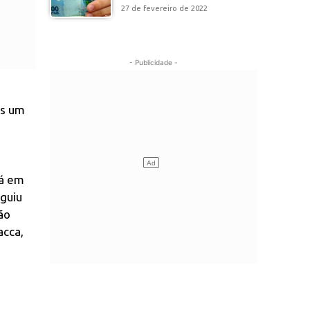
27 de fevereiro de 2022
- Publicidade -
O
as um
tá em
eguiu
ão
acca,