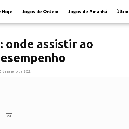
 Hoje
Jogos de Ontem
Jogos de Amanhã
Últim
 onde assistir ao
e desempenho
3 de janeiro de 2022