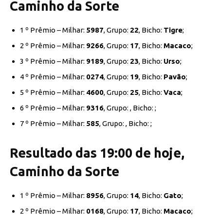
Caminho da Sorte
1 º Prêmio – Milhar:
5987
, Grupo:
22
, Bicho:
Tigre
;
2 º Prêmio – Milhar:
9266
, Grupo:
17
, Bicho:
Macaco
;
3 º Prêmio – Milhar:
9189
, Grupo:
23
, Bicho:
Urso
;
4 º Prêmio – Milhar:
0274
, Grupo:
19
, Bicho:
Pavão
;
5 º Prêmio – Milhar:
4600
, Grupo:
25
, Bicho:
Vaca
;
6 º Prêmio – Milhar:
9316
, Grupo:
, Bicho:
;
7 º Prêmio – Milhar:
585
, Grupo:
, Bicho:
;
Resultado das 19:00 de hoje,
Caminho da Sorte
1 º Prêmio – Milhar:
8956
, Grupo:
14
, Bicho:
Gato
;
2 º Prêmio – Milhar:
0168
, Grupo:
17
, Bicho:
Macaco
;