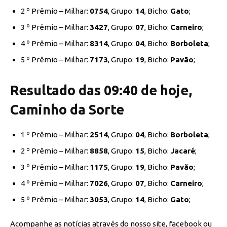
2 º Prêmio – Milhar:
0754
, Grupo:
14
, Bicho:
Gato
;
3 º Prêmio – Milhar:
3427
, Grupo:
07
, Bicho:
Carneiro
;
4 º Prêmio – Milhar:
8314
, Grupo:
04
, Bicho:
Borboleta
;
5 º Prêmio – Milhar:
7173
, Grupo:
19
, Bicho:
Pavão
;
Resultado das 09:40 de hoje,
Caminho da Sorte
1 º Prêmio – Milhar:
2514
, Grupo:
04
, Bicho:
Borboleta
;
2 º Prêmio – Milhar:
8858
, Grupo:
15
, Bicho:
Jacaré
;
3 º Prêmio – Milhar:
1175
, Grupo:
19
, Bicho:
Pavão
;
4 º Prêmio – Milhar:
7026
, Grupo:
07
, Bicho:
Carneiro
;
5 º Prêmio – Milhar:
3053
, Grupo:
14
, Bicho:
Gato
;
Acompanhe as notícias através do nosso site, facebook ou