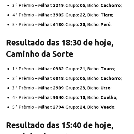
3 º Prêmio – Milhar:
2219
, Grupo:
05
, Bicho:
Cachorro
;
4 º Prêmio – Milhar:
3985
, Grupo:
22
, Bicho:
Tigre
;
5 º Prêmio – Milhar:
6180
, Grupo:
20
, Bicho:
Perú
;
Resultado das 18:30 de hoje,
Caminho da Sorte
1 º Prêmio – Milhar:
0382
, Grupo:
21
, Bicho:
Touro
;
2 º Prêmio – Milhar:
6018
, Grupo:
05
, Bicho:
Cachorro
;
3 º Prêmio – Milhar:
2989
, Grupo:
23
, Bicho:
Urso
;
4 º Prêmio – Milhar:
9540
, Grupo:
10
, Bicho:
Coelho
;
5 º Prêmio – Milhar:
2794
, Grupo:
24
, Bicho:
Veado
;
Resultado das 15:40 de hoje,