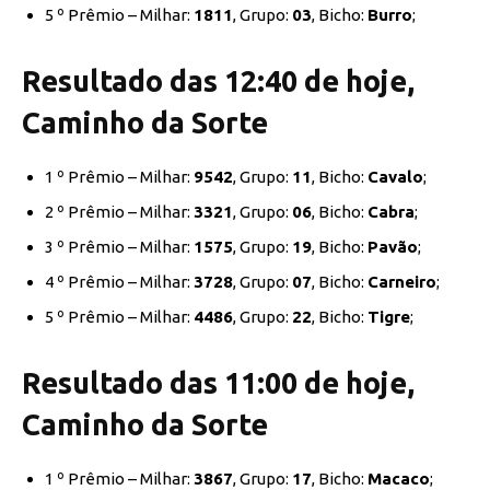
5 º Prêmio – Milhar:
1811
, Grupo:
03
, Bicho:
Burro
;
Resultado das 12:40 de hoje,
Caminho da Sorte
1 º Prêmio – Milhar:
9542
, Grupo:
11
, Bicho:
Cavalo
;
2 º Prêmio – Milhar:
3321
, Grupo:
06
, Bicho:
Cabra
;
3 º Prêmio – Milhar:
1575
, Grupo:
19
, Bicho:
Pavão
;
4 º Prêmio – Milhar:
3728
, Grupo:
07
, Bicho:
Carneiro
;
5 º Prêmio – Milhar:
4486
, Grupo:
22
, Bicho:
Tigre
;
Resultado das 11:00 de hoje,
Caminho da Sorte
1 º Prêmio – Milhar:
3867
, Grupo:
17
, Bicho:
Macaco
;