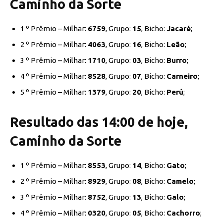
Caminho da Sorte
1 º Prêmio – Milhar:
6759
, Grupo:
15
, Bicho:
Jacaré
;
2 º Prêmio – Milhar:
4063
, Grupo:
16
, Bicho:
Leão
;
3 º Prêmio – Milhar:
1710
, Grupo:
03
, Bicho:
Burro
;
4 º Prêmio – Milhar:
8528
, Grupo:
07
, Bicho:
Carneiro
;
5 º Prêmio – Milhar:
1379
, Grupo:
20
, Bicho:
Perú
;
Resultado das 14:00 de hoje,
Caminho da Sorte
1 º Prêmio – Milhar:
8553
, Grupo:
14
, Bicho:
Gato
;
2 º Prêmio – Milhar:
8929
, Grupo:
08
, Bicho:
Camelo
;
3 º Prêmio – Milhar:
8752
, Grupo:
13
, Bicho:
Galo
;
4 º Prêmio – Milhar:
0320
, Grupo:
05
, Bicho:
Cachorro
;