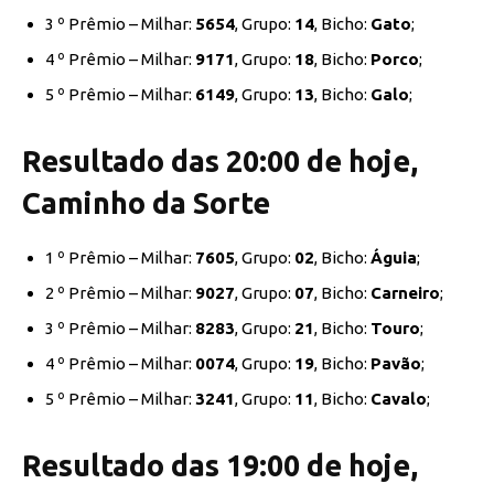
3 º Prêmio – Milhar:
5654
, Grupo:
14
, Bicho:
Gato
;
4 º Prêmio – Milhar:
9171
, Grupo:
18
, Bicho:
Porco
;
5 º Prêmio – Milhar:
6149
, Grupo:
13
, Bicho:
Galo
;
Resultado das 20:00 de hoje,
Caminho da Sorte
1 º Prêmio – Milhar:
7605
, Grupo:
02
, Bicho:
Águia
;
2 º Prêmio – Milhar:
9027
, Grupo:
07
, Bicho:
Carneiro
;
3 º Prêmio – Milhar:
8283
, Grupo:
21
, Bicho:
Touro
;
4 º Prêmio – Milhar:
0074
, Grupo:
19
, Bicho:
Pavão
;
5 º Prêmio – Milhar:
3241
, Grupo:
11
, Bicho:
Cavalo
;
Resultado das 19:00 de hoje,