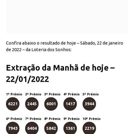
Confira abaixo o resultado de hoje – Sábado, 22 de janeiro
de 2022 – da Loteria dos Sonhos:
Extração da Manhã de hoje –
22/01/2022
1º Prêmio
2º Prêmio
3º Prêmio
4º Prêmio
5º Prêmio
6221
2445
6001
1417
3944
6º Prêmio
7º Prêmio
8º Prêmio
9º Prêmio
10º Prêmio
7943
6404
5842
1361
2219