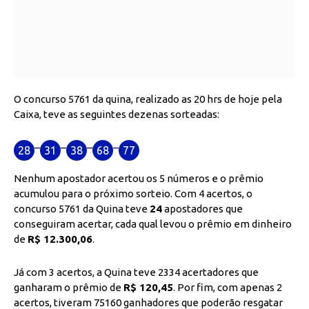
O concurso 5761 da quina, realizado as 20 hrs de hoje pela
Caixa, teve as seguintes dezenas sorteadas:
–
–
–
–
28
31
38
68
77
Nenhum apostador acertou os 5 números e o prêmio
acumulou para o próximo sorteio. Com 4 acertos, o
concurso 5761 da Quina teve
24
apostadores que
conseguiram acertar, cada qual levou o prêmio em dinheiro
de
R$ 12.300,06
.
Já com 3 acertos, a Quina teve 2334 acertadores que
ganharam o prêmio de
R$ 120,45
. Por fim, com apenas 2
acertos, tiveram 75160 ganhadores que poderão resgatar