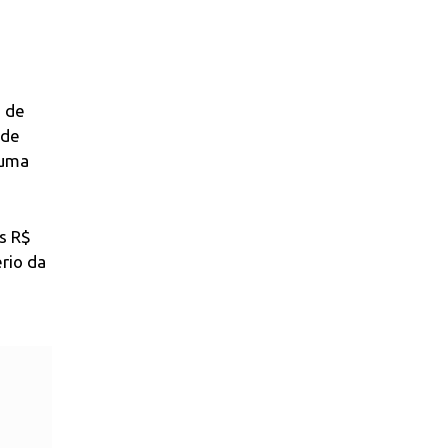
s de
 de
 uma
s R$
rio da