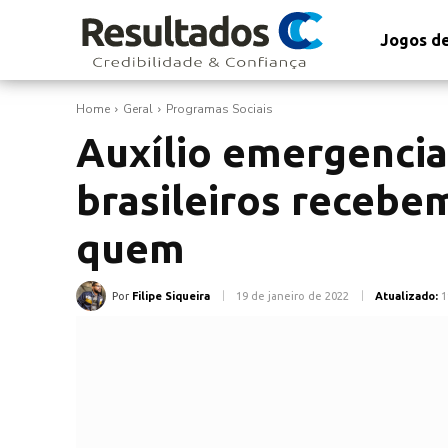
Jogos de
Home
Geral
Programas Sociais
Auxílio emergencia
brasileiros recebem
quem
Por
Filipe Siqueira
19 de janeiro de 2022
Atualizado:
1