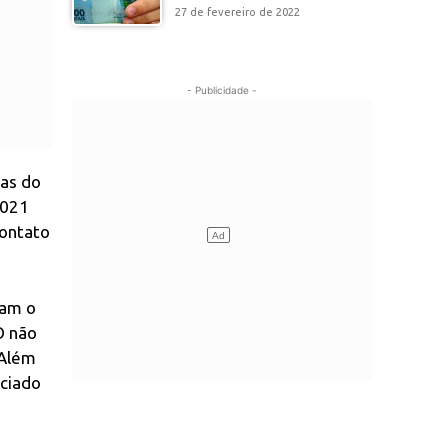
27 de fevereiro de 2022
- Publicidade -
das do
2021
contato
ram o
O não
 Além
iciado