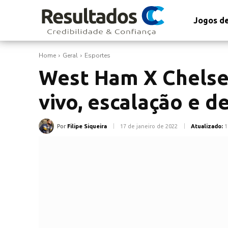
Jogos de
Home
Geral
Esportes
West Ham X Chelsea
vivo, escalação e 
Por
Filipe Siqueira
17 de janeiro de 2022
Atualizado:
1