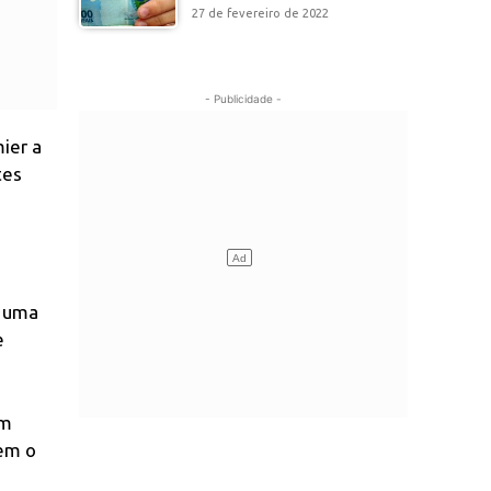
27 de fevereiro de 2022
- Publicidade -
ier a
tes
m uma
e
em
tem o