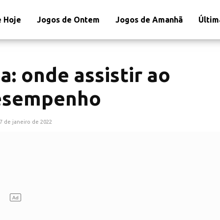
 Hoje
Jogos de Ontem
Jogos de Amanhã
Últim
: onde assistir ao
desempenho
7 de janeiro de 2022