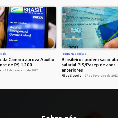
ciais
Programas Sociais
 da Câmara aprova Auxílio
Brasileiros podem sacar ab
nte de R$ 1.200
salarial PIS/Pasep de anos
anteriores
ra
-
27 de fevereiro de 2022
Filipe Siqueira
-
27 de fevereiro de 2022