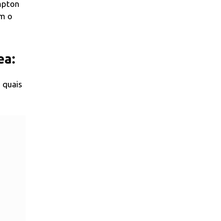
mpton
om o
ea:
 quais