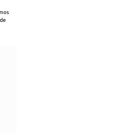
imos
 de