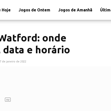
 Hoje
Jogos de Ontem
Jogos de Amanhã
Últim
Watford: onde
, data e horário
7 de janeiro de 2022