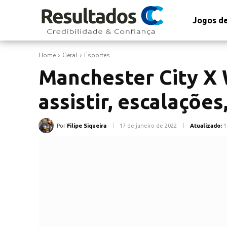
Jogos de
Home
Geral
Esportes
Manchester City X 
assistir, escalações
Por
Filipe Siqueira
17 de janeiro de 2022
Atualizado:
1