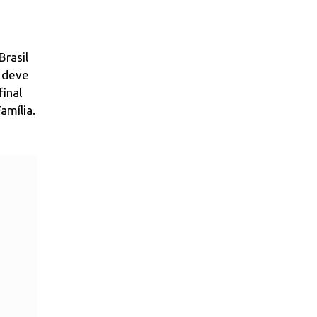
Brasil
e deve
inal
amília.