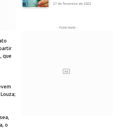
27 de fevereiro de 2022
- Publicidade -
ato
artir
, que
devem
 Louza;
sea,
a, o