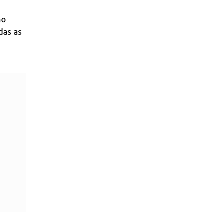
mo
das as