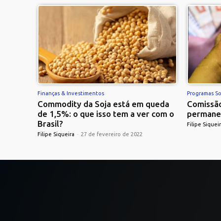
Finanças & Investimentos
Programas So
Commodity da Soja está em queda
Comissão
de 1,5%: o que isso tem a ver com o
permane
Brasil?
Filipe Siquei
Filipe Siqueira
-
27 de fevereiro de 2022