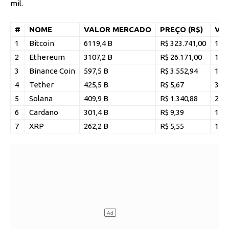
mil.
#
NOME
VALOR MERCADO
PREÇO (R$)
VOL
1
Bitcoin
6119,4 B
R$ 323.741,00
195,
2
Ethereum
3107,2 B
R$ 26.171,00
114,
3
Binance Coin
597,5 B
R$ 3.552,94
10,5
4
Tether
425,5 B
R$ 5,67
370,
5
Solana
409,9 B
R$ 1.340,88
20,2
6
Cardano
301,4 B
R$ 9,39
17,9
7
XRP
262,2 B
R$ 5,55
15,9