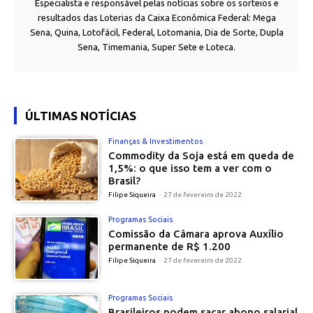
Especialista e responsável pelas notícias sobre os sorteios e
resultados das Loterias da Caixa Econômica Federal: Mega
Sena, Quina, Lotofácil, Federal, Lotomania, Dia de Sorte, Dupla
Sena, Timemania, Super Sete e Loteca.
ÚLTIMAS NOTÍCIAS
Finanças & Investimentos
Commodity da Soja está em queda de
1,5%: o que isso tem a ver com o
Brasil?
Filipe Siqueira
-
27 de fevereiro de 2022
Programas Sociais
Comissão da Câmara aprova Auxílio
permanente de R$ 1.200
Filipe Siqueira
-
27 de fevereiro de 2022
Programas Sociais
Brasileiros podem sacar abono salarial